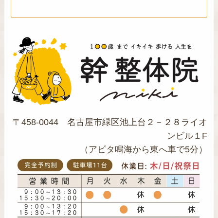
〒458-0044 名古屋市緑区池上台２－２８ライオ
ンビル１F
（アピタ鳴海から東へ車で5分）