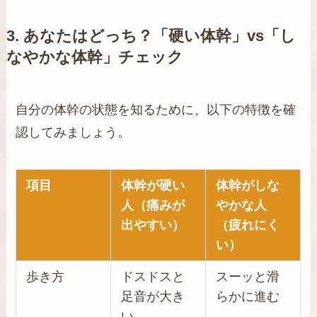
3. あなたはどっち？「硬い体幹」vs「し
なやかな体幹」チェック
自分の体幹の状態を知るために、以下の特徴を確
認してみましょう。
項目
体幹が硬い
体幹がしな
人（痛みが
やかな人
出やすい）
（疲れにく
い）
歩き方
ドスドスと
スーッと滑
足音が大き
らかに進む
い