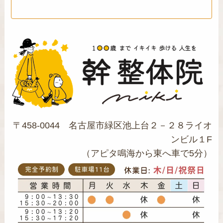
〒458-0044 名古屋市緑区池上台２－２８ライオ
ンビル１F
（アピタ鳴海から東へ車で5分）