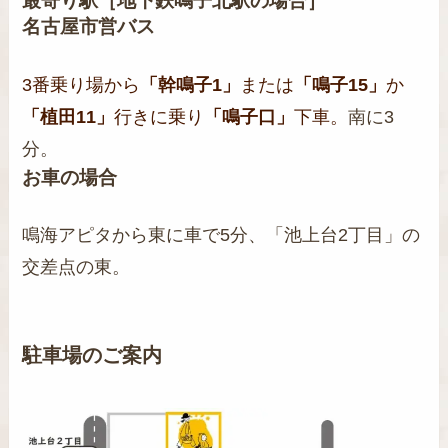
最寄り駅［地下鉄鳴子北駅の場合］
名古屋市営バス
3番乗り場から
「幹鳴子1」
または
「鳴子15」
か
「植田11」
行きに乗り
「鳴子口」
下車。
南に3
分。
お車の場合
鳴海アピタから東に車で5分、「池上台2丁目」の
交差点の東。
駐車場のご案内