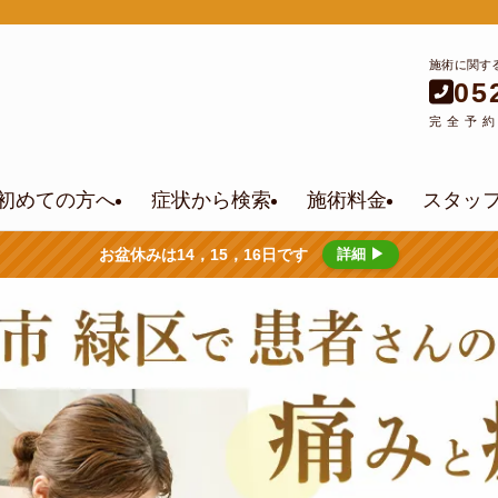
施術に関す
05
完全予
初めての方へ
症状から検索
施術料金
スタッ
お盆休みは14，15，16日です
詳細 ▶