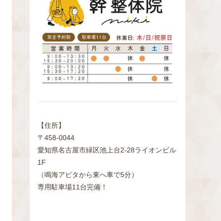
検
索
【住所】
〒458-0044
愛知県名古屋市緑区池上台2‐28ライオンビル
1F
（鳴海アピタから東へ車で5分）
専用駐車場11台完備！