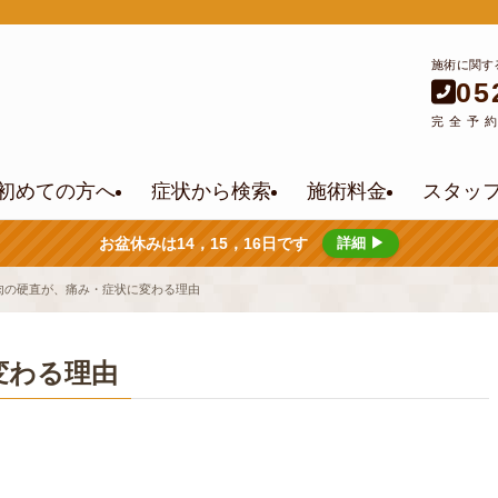
施術に関す
05
完全予
初めての方へ
症状から検索
施術料金
スタッ
お盆休みは14，15，16日です
詳細 ▶
肉の硬直が、痛み・症状に変わる理由
変わる理由