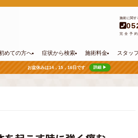
施術に関す
05
完全予
初めての方へ
症状から検索
施術料金
スタッ
お盆休みは14，15，16日です
詳細 ▶