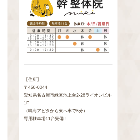
検
索
【住所】
〒458-0044
愛知県名古屋市緑区池上台2‐28ライオンビル
1F
（鳴海アピタから東へ車で5分）
専用駐車場11台完備！