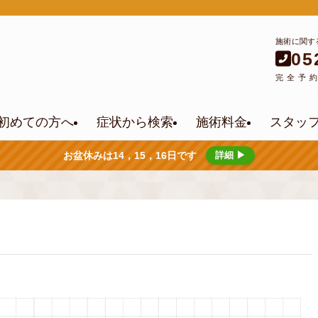
施術に関す
05
完全予
初めての方へ
症状から検索
施術料金
スタッ
お盆休みは14，15，16日です
詳細 ▶