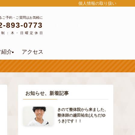
個人情報の取り扱い
るご予約・ご質問はお気軽に
2-893-0773
公式LINEよりご予約
約制：木・日曜定休日
フ紹介
アクセス
お知らせ、新着記事
きのて整体院から来ました、
整体師の越田祐生(えちだゆ
うき)です！！