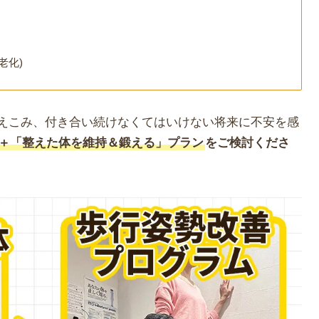
老化)
えこみ、付き合い続けなくてはいけない将来に不安を感
＋「整えた体を維持＆鍛える」プラン
をご検討くださ