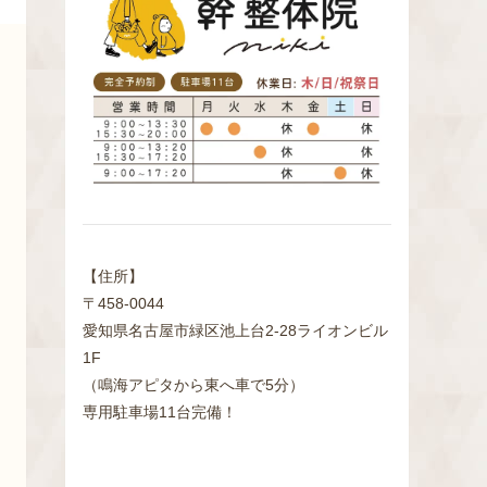
検
索
【住所】
〒458-0044
愛知県名古屋市緑区池上台2‐28ライオンビル
1F
（鳴海アピタから東へ車で5分）
専用駐車場11台完備！