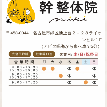
〒458-0044 名古屋市緑区池上台２－２８ライオ
ンビル１F
（アピタ鳴海から東へ車で5分）