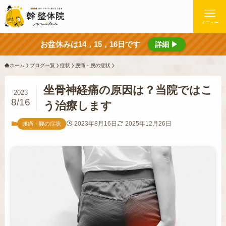
メニュー
お盆休みは14，15，16日です
詳細 ▶
ホーム
ブログ一覧
症状
腰痛・腰の症状
坐骨神経痛の原因は？当院ではこ
2023
8/16
う治療します
2023年8月16日
2025年12月26日
腰痛・腰の症状