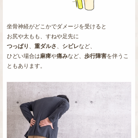
坐骨神経がどこかでダメージを受けると
お尻や太もも、すねや足先に
つっぱり
、
重ダルさ
、
シビレ
など、
ひどい場合は
麻痺
や
痛み
など、
歩行障害
を伴うこ
ともあります。