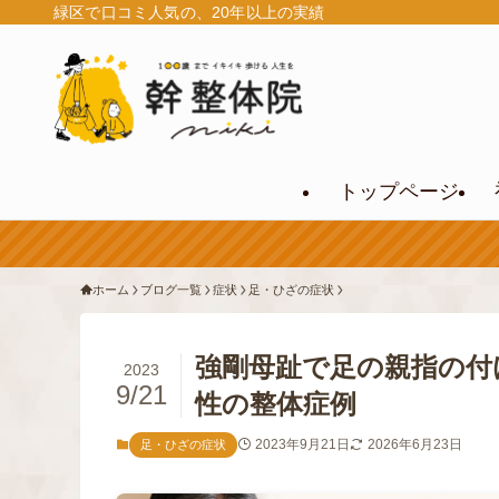
緑区で口コミ人気の、20年以上の実績
トップページ
ホーム
ブログ一覧
症状
足・ひざの症状
強剛母趾で足の親指の付
2023
9/21
性の整体症例
2023年9月21日
2026年6月23日
足・ひざの症状