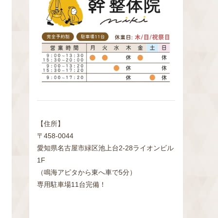
検
索
【住所】
〒458-0044
愛知県名古屋市緑区池上台2‐28ライオンビル
1F
（鳴海アピタから東へ車で5分）
専用駐車場11台完備！