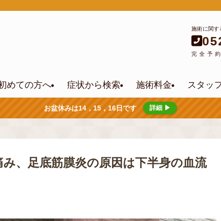
施術に関す
05
完全予
初めての方へ
症状から検索
施術料金
スタッ
お盆休みは14，15，16日です
詳細 ▶
痛み、足底筋膜炎の原因は下半身の血流