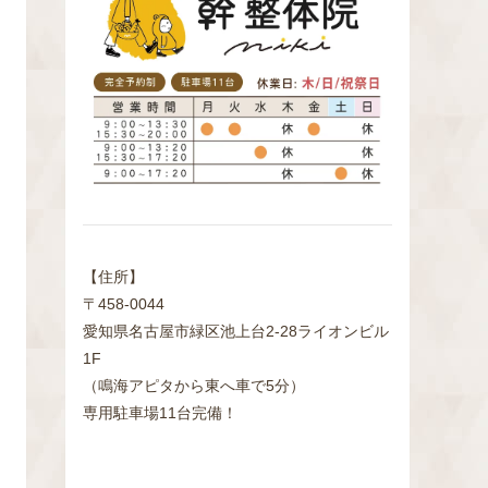
検
索
【住所】
〒458-0044
愛知県名古屋市緑区池上台2‐28ライオンビル
1F
（鳴海アピタから東へ車で5分）
専用駐車場11台完備！