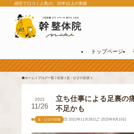
緑区で口コミ人気の、20年以上の実績
トップページ
ホーム
ブログ一覧
症状
足・ひざの症状
立ち仕事による足裏の
2022
11/26
不足かも
2022年11月26日
2025年9月10日
足・ひざの症状