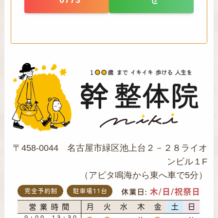
0773
せ
〒458-0044 名古屋市緑区池上台２－２８ライオ
ンビル１F
（アピタ鳴海から東へ車で5分）