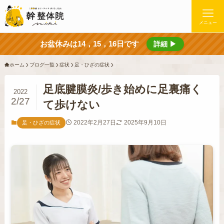
メニュー
お盆休みは14，15，16日です
詳細 ▶
ホーム
ブログ一覧
症状
足・ひざの症状
足底腱膜炎/歩き始めに足裏痛く
2022
2/27
て歩けない
2022年2月27日
2025年9月10日
足・ひざの症状