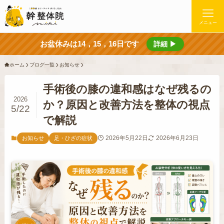
メニュー
お盆休みは14，15，16日です
詳細 ▶
ホーム
ブログ一覧
お知らせ
手術後の膝の違和感はなぜ残るの
2026
か？原因と改善方法を整体の視点
5/22
で解説
2026年5月22日
2026年6月23日
お知らせ
足・ひざの症状