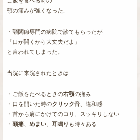
ご飯を食べる時の
顎の痛みが強くなった。
・顎関節専門の病院で診てもらったが
「口が開くから大丈夫だよ」
と言われてしまった。
当院に来院されたときは
・ご飯をたべるときの
右顎
の痛み
・口を開いた時の
クリック音
、違和感
・首から肩にかけてのコリ、スッキリしない
・
頭痛
、
めまい
、
耳鳴り
も時々ある