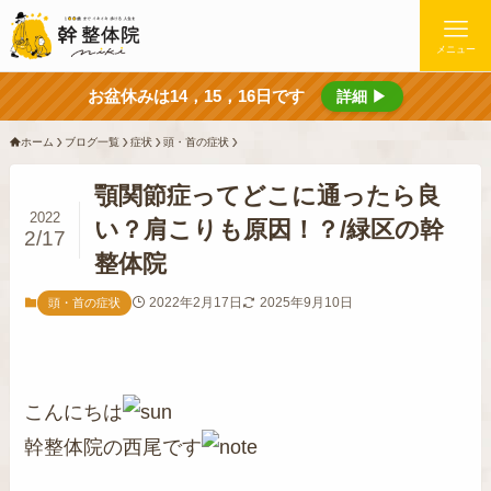
メニュー
お盆休みは14，15，16日です
詳細 ▶
ホーム
ブログ一覧
症状
頭・首の症状
顎関節症ってどこに通ったら良
2022
い？肩こりも原因！？/緑区の幹
2/17
整体院
2022年2月17日
2025年9月10日
頭・首の症状
こんにちは
幹整体院の西尾です