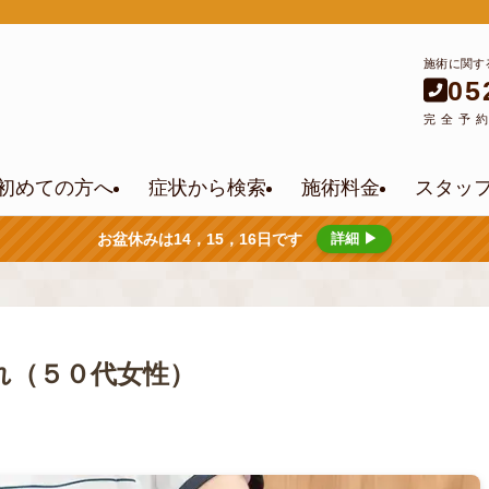
施術に関す
05
完全予
初めての方へ
症状から検索
施術料金
スタッ
お盆休みは14，15，16日です
詳細 ▶
れ（５０代女性）