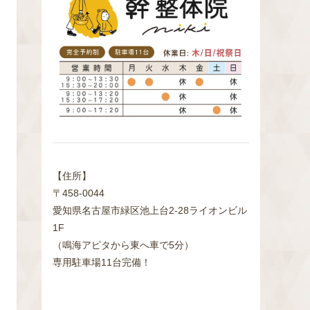
検
索
【住所】
〒458-0044
愛知県名古屋市緑区池上台2‐28ライオンビル
1F
（鳴海アピタから東へ車で5分）
専用駐車場11台完備！