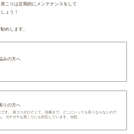
な肩こりは定期的にメンテナンスをして
ましょう！
お勧めします。
悩みの方へ
困りの方へ
元です。 肩コリがひどくて、頭痛まで、どこにいっても良くならないので
も、ガチガチな肩こりにも対応しています。当院…