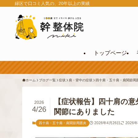
緑区で口コミ人気の、20年以上の実績
トップページ
ホーム
ブログ一覧
症状
肩・背中の症状
四十肩・五十肩・肩関節周
【症状報告】四十肩の意
2026
4/26
関節にありました
2026年4月26日
2026
四十肩・五十肩・肩関節周囲炎