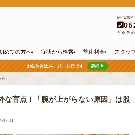
施術に関す
05
完全予
初めての方へ
症状から検索
施術料金
スタッ
お盆休みは14，15，16日です
詳細 ▶
囲炎
外な盲点！「腕が上がらない原因」は股
年4月28日