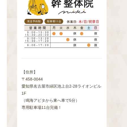
検
索
【住所】
〒458-0044
愛知県名古屋市緑区池上台2‐28ライオンビル
1F
（鳴海アピタから東へ車で5分）
専用駐車場11台完備！