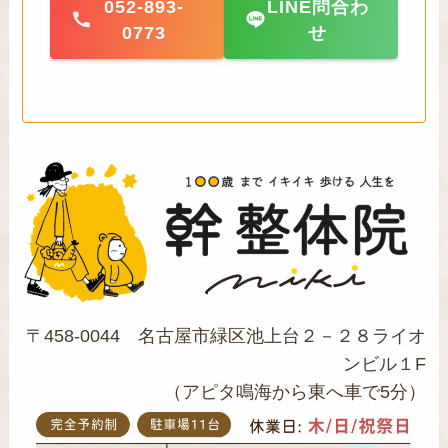
052-893-
LINE問合わ
0773
せ
〒458-0044 名古屋市緑区池上台２－２８ライオ
ンビル１F
（アピタ鳴海から東へ車で5分）