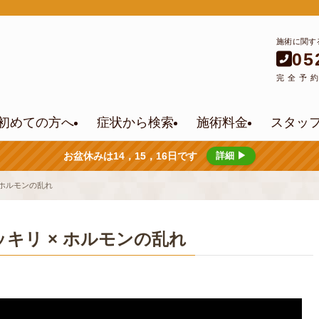
施術に関す
05
完全予
初めての方へ
症状から検索
施術料金
スタッ
お盆休みは14，15，16日です
詳細 ▶
 ホルモンの乱れ
キリ × ホルモンの乱れ