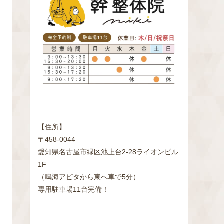
検
索
【住所】
〒458-0044
愛知県名古屋市緑区池上台2‐28ライオンビル
1F
（鳴海アピタから東へ車で5分）
専用駐車場11台完備！