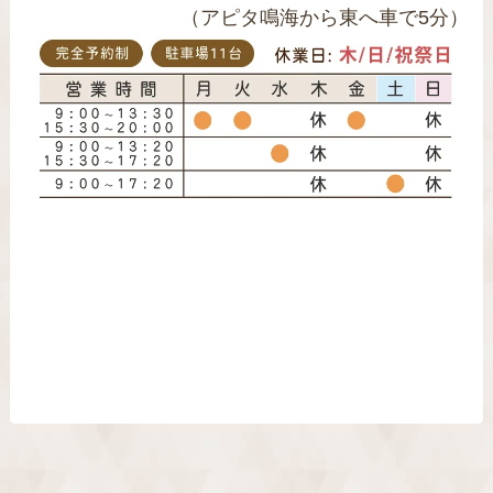
（アピタ鳴海から東へ車で5分）