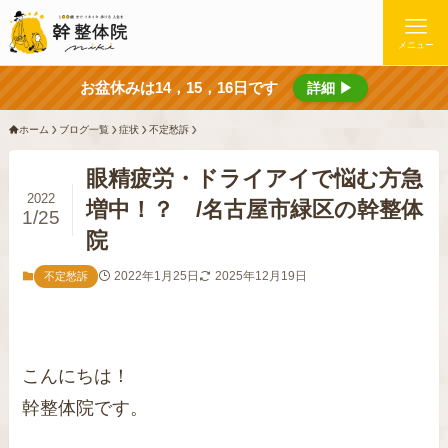
メニュー
お盆休みは14，15，16日です
詳細 ▶
ホーム
ブログ一覧
症状
不定愁訴
眼精疲労・ドライアイで悩む方急
2022
増中！？ /名古屋市緑区の幹整体
1/25
院
2022年1月25日
2025年12月19日
不定愁訴
こんにちは！
幹整体院です。