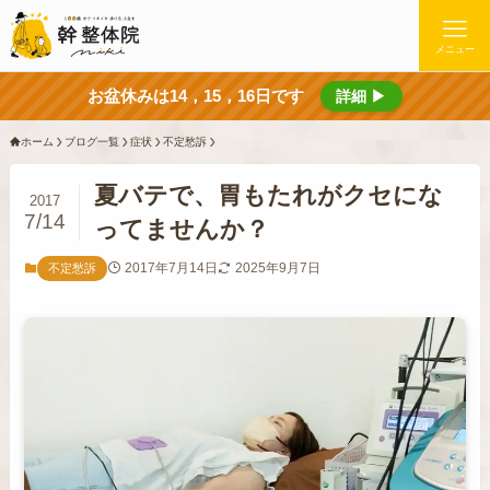
メニュー
お盆休みは14，15，16日です
詳細 ▶
ホーム
ブログ一覧
症状
不定愁訴
夏バテで、胃もたれがクセにな
2017
7/14
ってませんか？
2017年7月14日
2025年9月7日
不定愁訴