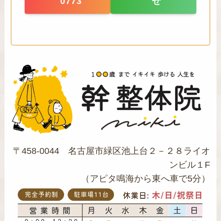
0773
せ
〒458-0044 名古屋市緑区池上台２－２８ライオ
ンビル１F
（アピタ鳴海から東へ車で5分）