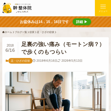
メニュー
お盆休みは14，15，16日です
詳細 ▶
ホーム
ブログ一覧
症状
足・ひざの症状
足裏の強い痛み（モートン病？）
2018
6/16
で歩くのもつらい
2018年6月16日
2026年5月13日
足・ひざの症状