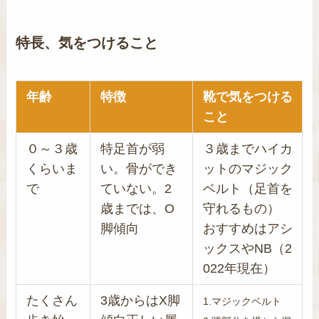
特長、気をつけること
年齢
特徴
靴で気をつける
こと
０～３歳
特
足首が弱
３歳までハイカ
くらいま
い。骨ができ
ットのマジック
で
ていない。
2
ベルト（足首を
歳までは、O
守れるもの）
脚傾向
おすすめはアシ
ックスやNB（2
022年現在）
たくさん
3歳からはX脚
1.マジックベルト