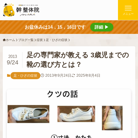
メニュー
お盆休みは14，15，16日です
詳細 ▶
ホーム
ブログ一覧
症状
足・ひざの症状
足の専門家が教える 3歳児までの
2013
9/24
靴の選び方とは？
2013年9月24日
2025年8月4日
足・ひざの症状