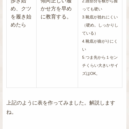
歩き始
傾向正しい履
2.踵部分を横から握
め、クツ
かせ方を早め
っても硬い
を履き始
に教育する。
3.靴底が捻れにくい
めたら
（硬め。しっかりし
ている）
4.靴底が曲がりにく
い
5.つま先から１セン
チくらい大きいサイ
ズはOK。
上記のように表を作ってみました。解説します
ね。