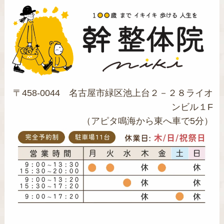
〒458-0044 名古屋市緑区池上台２－２８ライオ
ンビル１F
（アピタ鳴海から東へ車で5分）