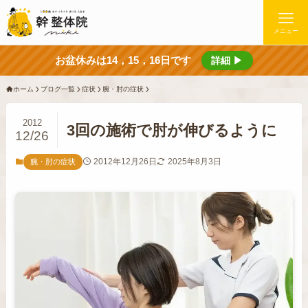
メニュー
お盆休みは14，15，16日です
詳細 ▶
ホーム
ブログ一覧
症状
腕・肘の症状
2012
3回の施術で肘が伸びるように
12/26
2012年12月26日
2025年8月3日
腕・肘の症状