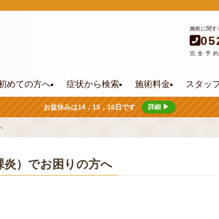
施術に関す
05
完全予
初めての方へ
症状から検索
施術料金
スタッ
お盆休みは14，15，16日です
詳細 ▶
へ
課炎）でお困りの方へ