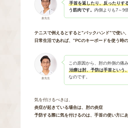
手首を返したり、反ったりす
う筋肉です。
内側よりも7～9
倉先生
テニスで例えるとすると”バックハンド”で使い
日常生活であれば、”PCのキーボードを使う時
この原因から、肘の外側の痛
治療は肘、予防は手首という
なのです。
倉先生
気を付けるべきは、
炎症が起きている場合は、肘の炎症
予防する際に気を付けるのは、手首の使い方に