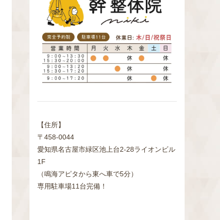
検
索
【住所】
〒458-0044
愛知県名古屋市緑区池上台2‐28ライオンビル
1F
（鳴海アピタから東へ車で5分）
専用駐車場11台完備！