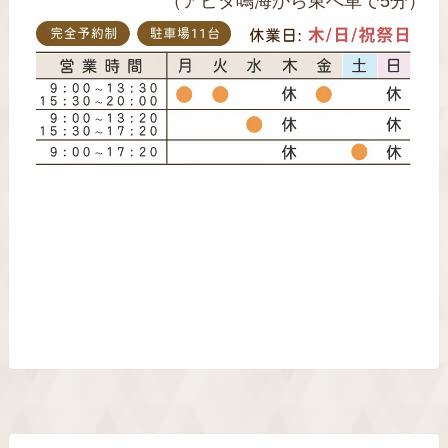
（アピタ鳴海から東へ車で5分）