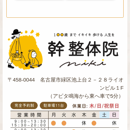
〒458-0044 名古屋市緑区池上台２－２８ライオ
ンビル１F
（アピタ鳴海から東へ車で5分）