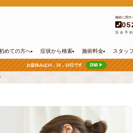
施術に関す
05
完全予
初めての方へ
症状から検索
施術料金
スタッ
お盆休みは14，15，16日です
詳細 ▶
ク