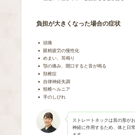
負担が大きくなった場合の症状
頭痛
眼精疲労の慢性化
めまい、耳鳴り
顎の痛み、開口すると音が鳴る
頚椎症
自律神経失調
頸椎ヘルニア
手のしびれ
ストレートネックは首の形が
神経に作用するため、体と日
ます。