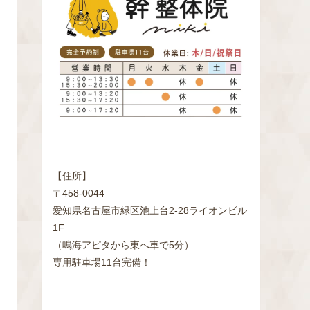
検
索
【住所】
〒458-0044
愛知県名古屋市緑区池上台2‐28ライオンビル
1F
（鳴海アピタから東へ車で5分）
専用駐車場11台完備！