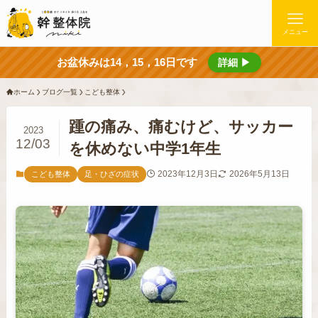
メニュー
お盆休みは14，15，16日です
詳細 ▶
ホーム
ブログ一覧
こども整体
踵の痛み、痛むけど、サッカー
2023
12/03
を休めない中学1年生
2023年12月3日
2026年5月13日
こども整体
足・ひざの症状