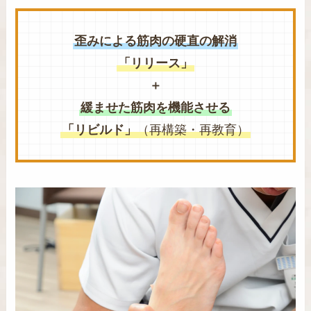
歪みによる筋肉の硬直の解消
「リリース」
＋
緩ませた筋肉を機能させる
「リビルド」
（再構築・再教育）