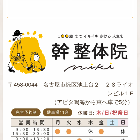
〒458-0044 名古屋市緑区池上台２－２８ライオ
ンビル１F
（アピタ鳴海から東へ車で5分）