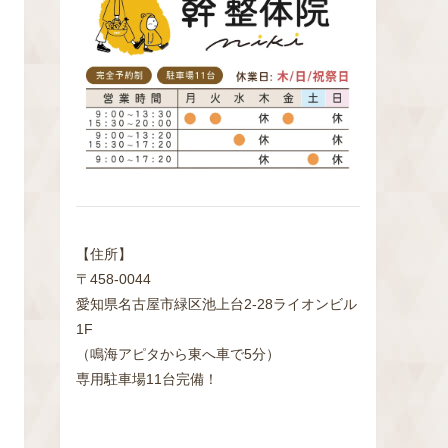
検
索
【住所】
〒458-0044
愛知県名古屋市緑区池上台2‐28ライオンビル
1F
（鳴海アピタから東へ車で5分）
専用駐車場11台完備！