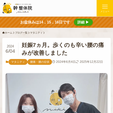
メニュー
お盆休みは14，15，16日です
詳細 ▶
ホーム
ブログ一覧
マタニティ
妊娠7ヵ月。歩くのも辛い腰の痛
2024
6/04
みが改善しました
2024年6月4日
2025年12月22日
マタニティ
腰痛・腰の症状