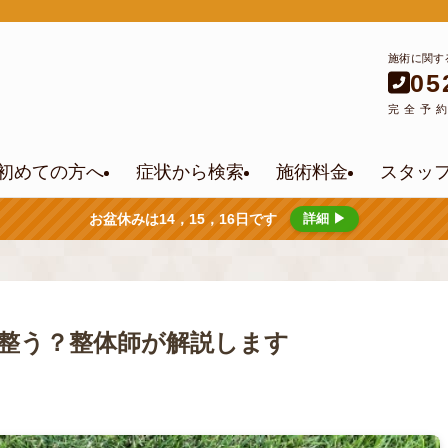
施術に関す
05
完全予
初めての方へ
症状から検索
施術料金
スタッ
お盆休みは14，15，16日です
詳細 ▶
整う？整体師が解説します