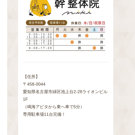
検
索
【住所】
〒458-0044
愛知県名古屋市緑区池上台2‐28ライオンビル
1F
（鳴海アピタから東へ車で5分）
専用駐車場11台完備！