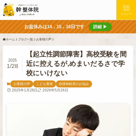
メニュー
お盆休みは14，15，16日です
詳細 ▶
ホーム
ブログ一覧
お客様の声
【起立性調節障害】高校受験を間
2025
近に控えるが,めまいだるさで学
1/28
校にいけない
お客様の声
こども整体
自律神経系のお悩み
2025年1月28日
2026年5月26日