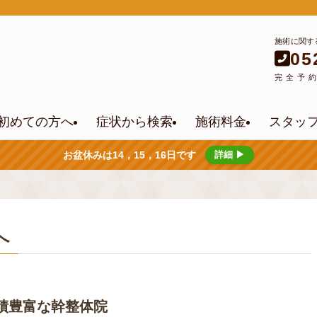
施術に関す
05
完全予
初めての方へ
症状から検索
施術料金
スタッ
お盆休みは14，15，16日です
詳細 ▶
へ
績豊富な幹整体院