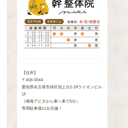
検
索
【住所】
〒458-0044
愛知県名古屋市緑区池上台2‐28ライオンビル
1F
（鳴海アピタから東へ車で5分）
専用駐車場11台完備！