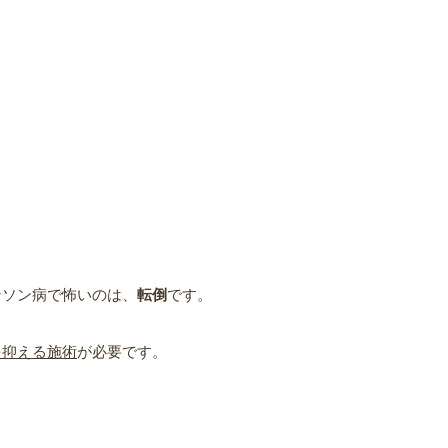
ンソン病で怖いのは、
転倒
です。
を抑える施術
が必要です。