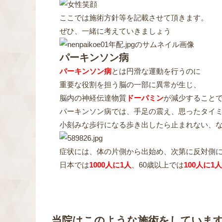
ここでは施術方針等を記載させて頂きます。
ぜひ、一緒に考えていきましょう
パーキンソン病
パーキンソン病
とは円滑な運動を行うのに
重要な役割を担う脳の一部に異常が生じ、
脳内の神経伝達物質
ドーパミン
が減少すること
パーキンソン病では、
手足の震え、
思ったタイ
小刻みな歩行になる
歩き出したら止まれない、
症状には、体の片側から出始め、次第に反対側
日本では
1000人に1人
、60歳以上では
100人に1人
当院はこのような施術をしていま