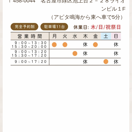
〒458-0044 名古屋市緑区池上台２－２８ライオ
ンビル１F
（アピタ鳴海から東へ車で5分）