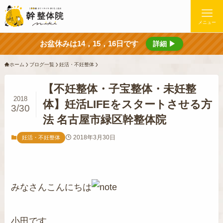
メニュー
お盆休みは14，15，16日です
詳細 ▶
ホーム
ブログ一覧
妊活・不妊整体
【不妊整体・子宝整体・未妊整
2018
体】妊活LIFEをスタートさせる方
3/30
法 名古屋市緑区幹整体院
2018年3月30日
妊活・不妊整体
みなさんこんにちは
小田です。