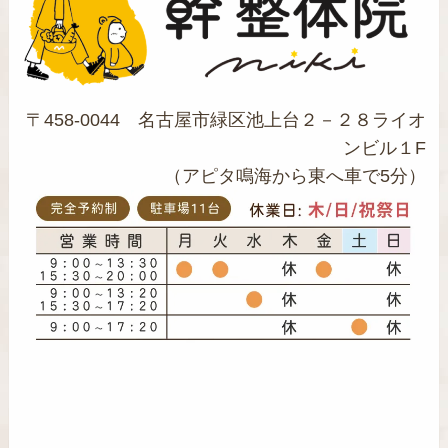
〒458-0044 名古屋市緑区池上台２－２８ライオ
ンビル１F
（アピタ鳴海から東へ車で5分）