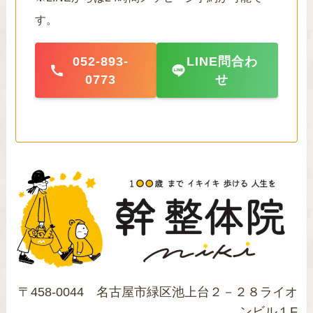
す。
052-893-
LINE問合わ
0773
せ
〒458-0044 名古屋市緑区池上台２－２８ライオ
ンビル１F