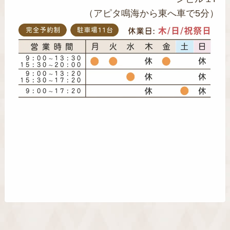
（アピタ鳴海から東へ車で5分）