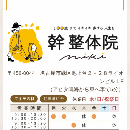
〒458-0044 名古屋市緑区池上台２－２８ライオ
ンビル１F
（アピタ鳴海から東へ車で5分）