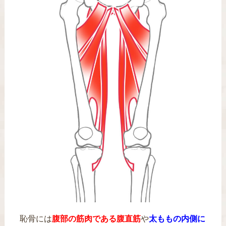
恥骨には
腹部の筋肉である腹直筋
や
太ももの内側に