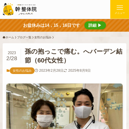
メニュー
お盆休みは14，15，16日です
詳細 ▶
ホーム
ブログ一覧
女性のお悩み
孫の抱っこで痛む。へバーデン結
2023
2/28
節（60代女性）
2023年2月28日
2025年8月9日
女性のお悩み