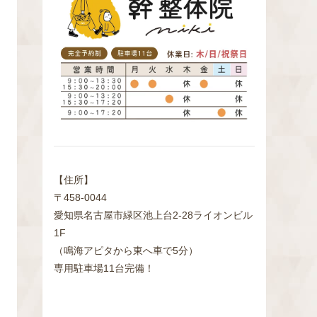
検
索
【住所】
〒458-0044
愛知県名古屋市緑区池上台2‐28ライオンビル
1F
（鳴海アピタから東へ車で5分）
専用駐車場11台完備！