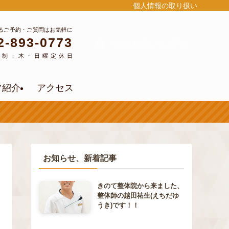
個人情報の取り扱い
るご予約・ご質問はお気軽に
2-893-0773
公式LINEよりご予約
約制：木・日曜定休日
フ紹介
アクセス
お知らせ、新着記事
きのて整体院から来ました、
整体師の越田祐生(えちだゆ
うき)です！！