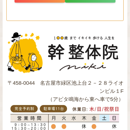
〒458-0044 名古屋市緑区池上台２－２８ライオ
ンビル１F
（アピタ鳴海から東へ車で5分）