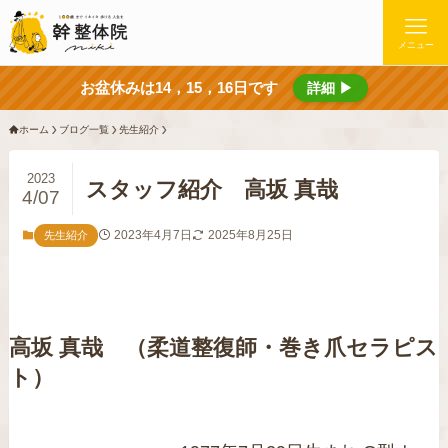
メニュー
お盆休みは14，15，16日です
詳細 ▶
ホーム
ブログ一覧
先生紹介
2023
スタッフ紹介 高坂 真哉
4/07
2023年4月7日
2025年8月25日
先生紹介
高坂 真哉 （柔道整復師・巻き爪セラピス
ト）