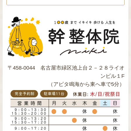
〒458-0044 名古屋市緑区池上台２－２８ライオ
ンビル１F
（アピタ鳴海から東へ車で5分）