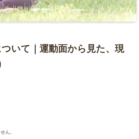
について｜運動面から見た、現
り
。
ません。