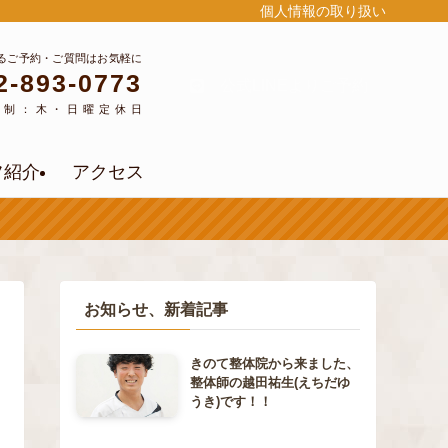
個人情報の取り扱い
るご予約・ご質問はお気軽に
2-893-0773
公式LINEよりご予約
約制：木・日曜定休日
フ紹介
アクセス
お知らせ、新着記事
きのて整体院から来ました、
整体師の越田祐生(えちだゆ
うき)です！！