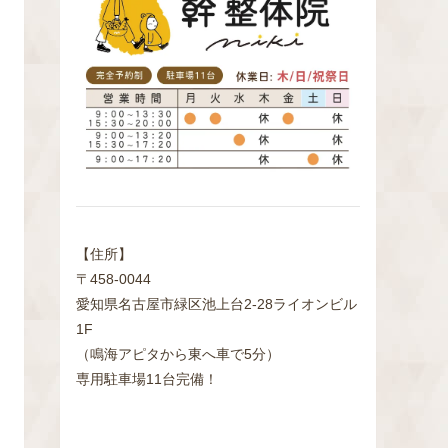
検
索
【住所】
〒458-0044
愛知県名古屋市緑区池上台2‐28ライオンビル
1F
（鳴海アピタから東へ車で5分）
専用駐車場11台完備！