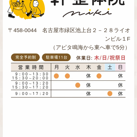
〒458-0044 名古屋市緑区池上台２－２８ライオ
ンビル１F
（アピタ鳴海から東へ車で5分）