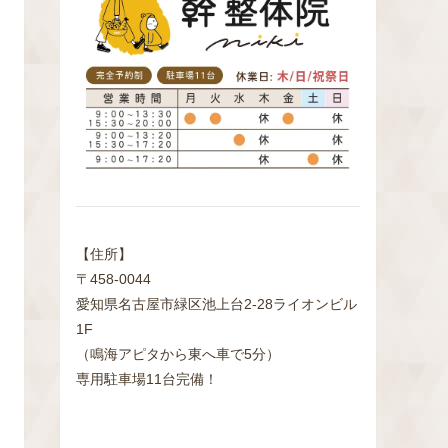
検
索
【住所】
〒458-0044
愛知県名古屋市緑区池上台2‐28ライオンビル
1F
（鳴海アピタから東へ車で5分）
専用駐車場11台完備！