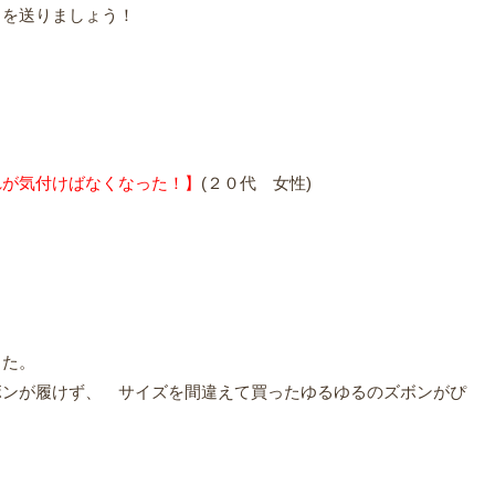
日を送りましょう！
れが気付けばなくなった！】
(
２０代 女性
)
した。
ボンが履けず、 サイズを間違えて買ったゆるゆるのズボンがぴ