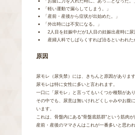
「お腹に力を入れた時に、あっ…となった。
「軽い運動で漏らしてしまう。」
「産前・産後から症状が出始めた。」
「外出時には不安になる。」
2人目を妊娠中だが1人目の妊娠出産時に尿
産婦人科でしばらくすれば治るといわれた
原因
尿モレ（尿失禁）には、きちんと原因がありま
尿モレは特に女性に多いと言われます。
一口に「尿モレ」と言ってもいくつか種類があ
その中でも、尿意は無いけれどくしゃみやお腹
います。
これは、骨盤内にある”骨盤底筋群”という筋肉
産前・産後のママさんはこれが一番多いと思わ