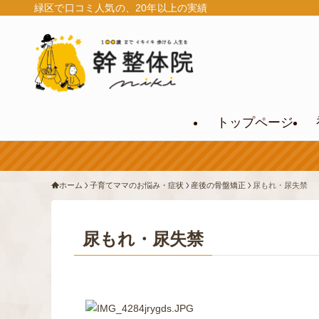
緑区で口コミ人気の、20年以上の実績
トップページ
ホーム
子育てママのお悩み・症状
産後の骨盤矯正
尿もれ・尿失禁
尿もれ・尿失禁