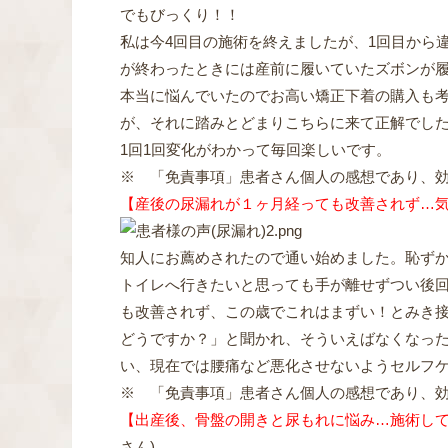
でもびっくり！！
私は今4回目の施術を終えましたが、1回目から
が終わったときには産前に履いていたズボンが
本当に悩んでいたのでお高い矯正下着の購入も考
が、それに踏みとどまりこちらに来て正解でし
1回1回変化がわかって毎回楽しいです。
※ 「免責事項」患者さん個人の感想であり、
【産後の尿漏れが１ヶ月経っても改善されず…
知人にお薦めされたので通い始めました。恥ず
トイレへ行きたいと思っても手が離せずつい後
も改善されず、この歳でこれはまずい！とみき
どうですか？」と聞かれ、そういえばなくなっ
い、現在では腰痛など悪化させないようセルフ
※ 「免責事項」患者さん個人の感想であり、
【出産後、骨盤の開きと尿もれに悩み…施術し
さん
)