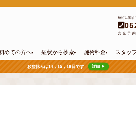
施術に関す
05
完全予
初めての方へ
症状から検索
施術料金
スタッ
お盆休みは14，15，16日です
詳細 ▶