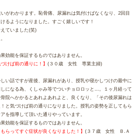
違いがわかります。恥骨痛、尿漏れは気付けばなくなり、2回目
履けるようになりました。すごく嬉しいです！
えていました(笑)
た。
効果効能を保証するものではありません。
気づけば前の通りに！】
(
３０歳 女性 専業主婦
)
かしい話ですが産後、尿漏れがあり、授乳や寝かしつけの最中に
回しになる為、くしゃみ等でついチョロロッと…。１ヶ月経って
接骨院へかかるとあれよあれよと、良くなり、「その後尿漏れは
た！と気づけば前の通りになりました。授乳の姿勢を正してもら
ケアを指導して頂いた通りやっています。
効果効能を保証するものではありません。
てもらってすぐ症状が良くなりました！】
(
３７歳 女性 Ｂ.Ａ