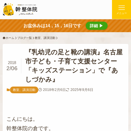
メニュー
お盆休みは14，15，16日です
詳細 ▶
ホーム
ブログ一覧
教室、講演活動
『乳幼児の足と靴の講演』名古屋
市子ども・子育て支援センター
2018
2/06
「キッズステーション」で『あ
しづかみ』
2018年2月6日
2025年9月6日
教室、講演活動
こんにちは。
幹整体院の倉です。