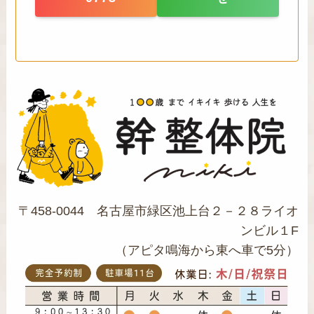
〒458-0044 名古屋市緑区池上台２－２８ライオ
ンビル１F
（アピタ鳴海から東へ車で5分）