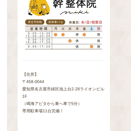
検
索
【住所】
〒458-0044
愛知県名古屋市緑区池上台2‐28ライオンビル
1F
（鳴海アピタから東へ車で5分）
専用駐車場11台完備！