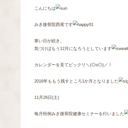
こんにちは
みき接骨院西尾です
寒い日が続き、
気づけばもう12月になろうとしています
カレンダーを見てビックリ＼(◎o◎)／！
2016年ももう残すところ1か月となりました
11月26日(土)
毎月恒例みき接骨院健康セミナーを行いました