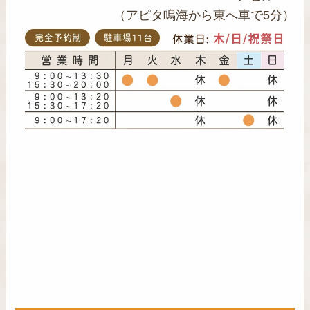
（アピタ鳴海から東へ車で5分）