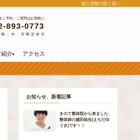
個人情報の取り扱い
るご予約・ご質問はお気軽に
2-893-0773
公式LINEよりご予約
約制：木・日曜定休日
フ紹介
アクセス
お知らせ、新着記事
きのて整体院から来ました、
整体師の越田祐生(えちだゆ
うき)です！！