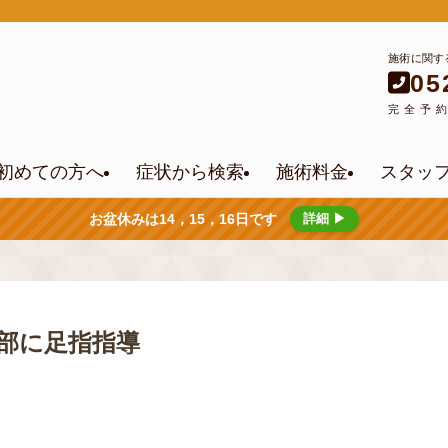
施術に関す
05
完全予
初めての方へ
症状から検索
施術料金
スタッ
お盆休みは14，15，16日です
詳細 ▶
部に足指指導