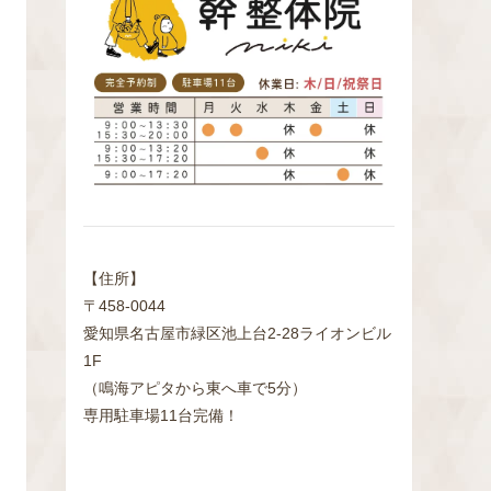
検
索
【住所】
〒458-0044
愛知県名古屋市緑区池上台2‐28ライオンビル
1F
（鳴海アピタから東へ車で5分）
専用駐車場11台完備！