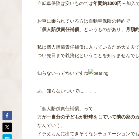
自転車保険は安いものでは
年間約1000円～
加入
お車に乗られている方は自動車保険の特約で
「
個人賠償責任補償
」というものがあり、
月額約
私は個人賠償責任補償に入っているため大丈夫
つい先日まで義務化ということを知りませんで
知らないって怖いですね
あ、知らないついでに．．．
「個人賠償責任補償」って
万が一
自分の子どもが野球をしていて隣の家の
なんていう、
ドラえもんに出てきそうなシチュエーションで