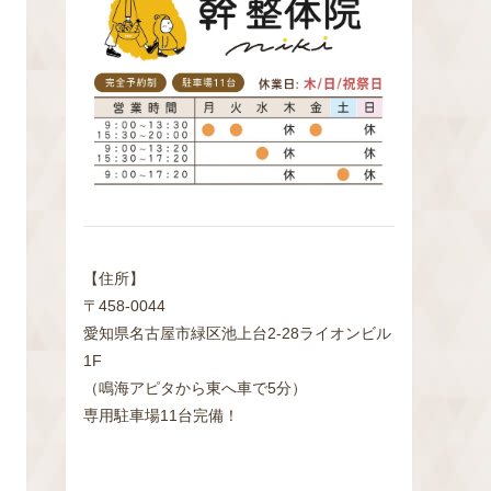
検
索
【住所】
〒458-0044
愛知県名古屋市緑区池上台2‐28ライオンビル
1F
（鳴海アピタから東へ車で5分）
専用駐車場11台完備！