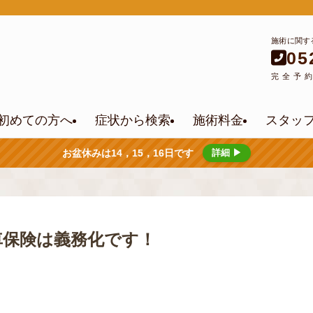
施術に関す
05
完全予
初めての方へ
症状から検索
施術料金
スタッ
お盆休みは14，15，16日です
詳細 ▶
車保険は義務化です！