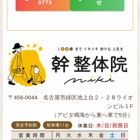
0773
せ
〒458-0044 名古屋市緑区池上台２－２８ライオ
ンビル１F
（アピタ鳴海から東へ車で5分）