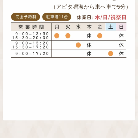
（アピタ鳴海から東へ車で5分）