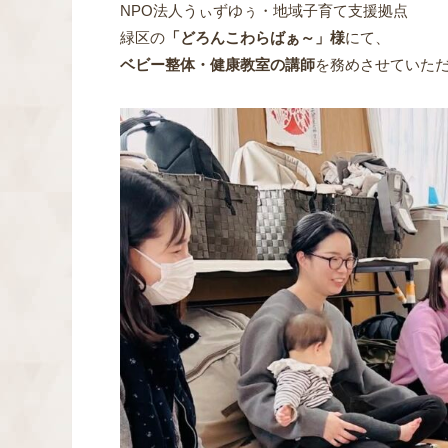
NPO法人うぃずゆぅ・地域子育て支援拠点
緑区の
「どろんこわらばぁ～」様
にて、
ベビー整体・健康教室の講師
を務めさせていた