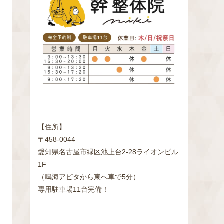
検
索
【住所】
〒458-0044
愛知県名古屋市緑区池上台2‐28ライオンビル
1F
（鳴海アピタから東へ車で5分）
専用駐車場11台完備！