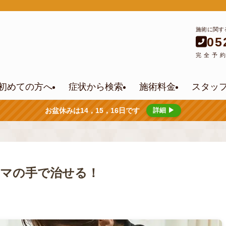
施術に関す
05
完全予
初めての方へ
症状から検索
施術料金
スタッ
お盆休みは14，15，16日です
詳細 ▶
マの手で治せる！