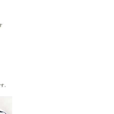
す
、
です。