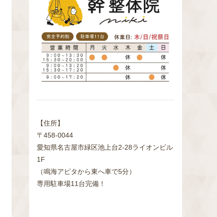
検
索
【住所】
〒458-0044
愛知県名古屋市緑区池上台2‐28ライオンビル
1F
（鳴海アピタから東へ車で5分）
専用駐車場11台完備！