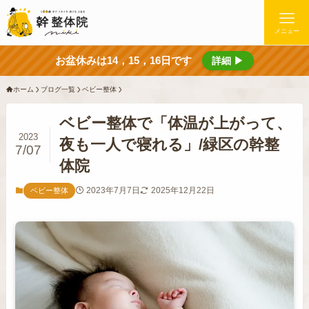
メニュー
お盆休みは14，15，16日です
詳細 ▶
ホーム
ブログ一覧
ベビー整体
ベビー整体で「体温が上がって、
2023
夜も一人で寝れる」/緑区の幹整
7/07
体院
2023年7月7日
2025年12月22日
ベビー整体