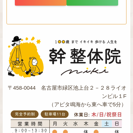
〒458-0044 名古屋市緑区池上台２－２８ライオ
ンビル１F
（アピタ鳴海から東へ車で5分）