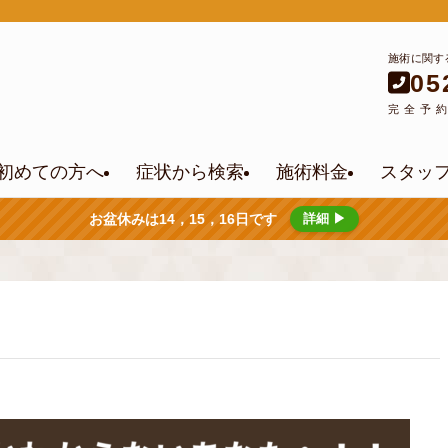
施術に関す
05
完全予
初めての方へ
症状から検索
施術料金
スタッ
お盆休みは14，15，16日です
詳細 ▶