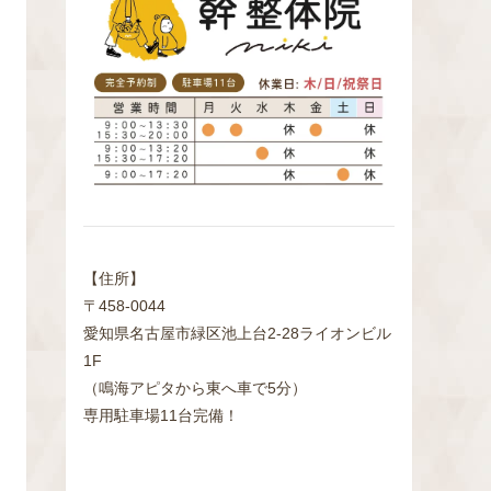
検
索
【住所】
〒458-0044
愛知県名古屋市緑区池上台2‐28ライオンビル
1F
（鳴海アピタから東へ車で5分）
専用駐車場11台完備！