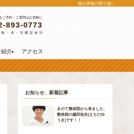
個人情報の取り扱い
るご予約・ご質問はお気軽に
2-893-0773
公式LINEよりご予約
約制：木・日曜定休日
フ紹介
アクセス
お知らせ、新着記事
きのて整体院から来ました、
整体師の越田祐生(えちだゆ
うき)です！！