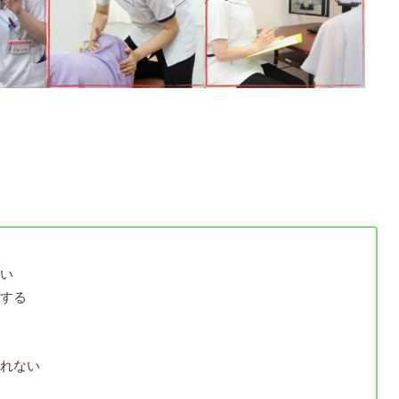
痛い
がする
い
られない